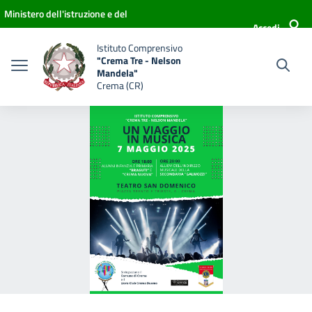
Vai ai contenuti
Vai al menu di navigazione
Vai al footer
Ministero dell'istruzione e del
Accedi
merito
Istituto Comprensivo
"Crema Tre - Nelson
Mandela"
Crema (CR)