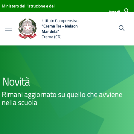
Vai ai contenuti
Vai al menu di navigazione
Vai al footer
Ministero dell'istruzione e del
Accedi
merito
Istituto Comprensivo
"Crema Tre - Nelson
Mandela"
Crema (CR)
Novità
Rimani aggiornato su quello che avviene
nella scuola