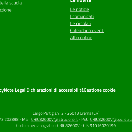
della scuola
Le notizie
azione
I comunicati
Le circolari
Calendario eventi
Albo online
cy
Note Legali
Dichiarazioni di accessibilità
Gestione cookie
Largo Partigiani, 2
-
26013 Crema (CR)
373 202898
- Mail:
CRIC82600V@istruzione.it
- PEC:
CRIC82600V@pec.istruz
Codice meccanografico: CRIC82600V
- C.F. 91016020199