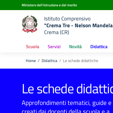
Vai ai contenuti
Vai al menu di navigazione
Vai al footer
Ministero dell'istruzione e del merito
Istituto Comprensivo
"Crema Tre - Nelson Mandela
Crema (CR)
Scuola
Servizi
Novità
Didattica
Home
Didattica
Le schede didattiche
Le schede didatti
Approfondimenti tematici, guide e 
creati dai docenti della scuola e a