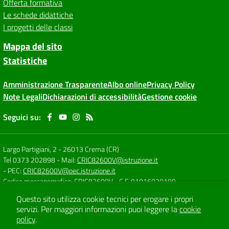
Offerta formativa
Le schede didattiche
I progetti delle classi
Mappa del sito
Statistiche
Amministrazione Trasparente
Albo online
Privacy Policy
Note Legali
Dichiarazioni di accessibilità
Gestione cookie
Seguici su:
Largo Partigiani, 2
-
26013 Crema (CR)
Tel 0373 202898
- Mail:
CRIC82600V@istruzione.it
- PEC:
CRIC82600V@pec.istruzione.it
Codice meccanografico: CRIC82600V
- C.F. 91016020199
Questo sito utilizza cookie tecnici per erogare i propri
servizi.
Per maggiori informazioni puoi leggere la
cookie
Concept & Design by
Designers Italia
policy
.
Sito web realizzato con CMS
SCUOLASTICO