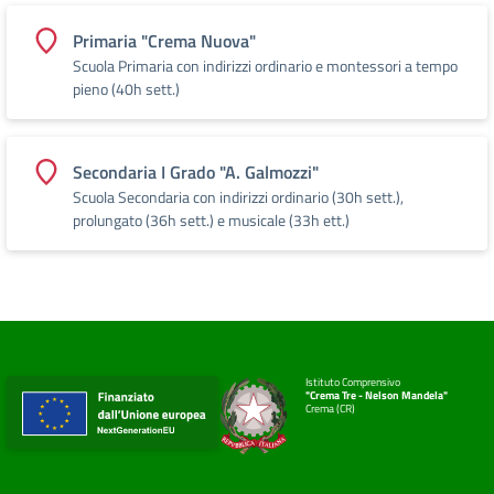
Primaria "Crema Nuova"
Scuola Primaria con indirizzi ordinario e montessori a tempo
pieno (40h sett.)
Secondaria I Grado "A. Galmozzi"
Scuola Secondaria con indirizzi ordinario (30h sett.),
prolungato (36h sett.) e musicale (33h ett.)
Istituto Comprensivo
"Crema Tre - Nelson Mandela"
Crema (CR)