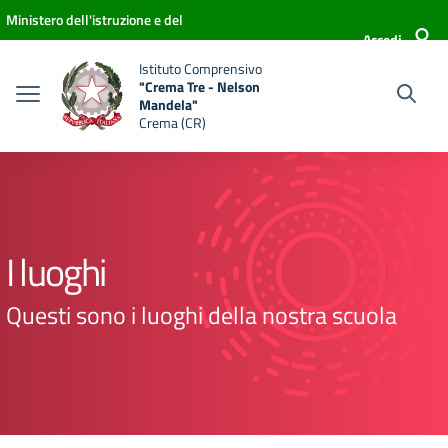
Vai ai contenuti
Vai al menu di navigazione
Vai al footer
Ministero dell'istruzione e del
Accedi
merito
Istituto Comprensivo
"Crema Tre - Nelson
Mandela"
Crema (CR)
I luoghi
Questi sono i luoghi della nostra scuola