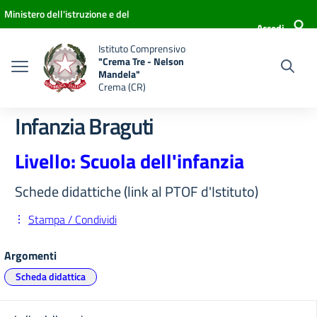
Vai ai contenuti
Vai al menu di navigazione
Vai al footer
Ministero dell'istruzione e del
Accedi
merito
Istituto Comprensivo
"Crema Tre - Nelson
Mandela"
Crema (CR)
Infanzia Braguti
Livello: Scuola dell'infanzia
Schede didattiche (link al PTOF d'Istituto)
Stampa / Condividi
Argomenti
Scheda didattica