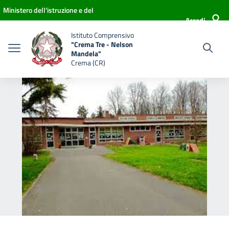
Vai ai contenuti
Vai al menu di navigazione
Vai al footer
Ministero dell'istruzione e del
Accedi
merito
Istituto Comprensivo
"Crema Tre - Nelson
Mandela"
Crema (CR)