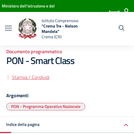
Vai ai contenuti
Vai al menu di navigazione
Vai al footer
Ministero dell'istruzione e del
Accedi
merito
Istituto Comprensivo
"Crema Tre - Nelson
Mandela"
Crema (CR)
Documento programmatico
PON - Smart Class
Stampa / Condividi
Argomenti
PON - Programma Operativo Nazionale
Indice della pagina