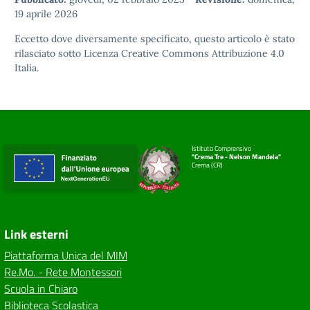
19 aprile 2026
Eccetto dove diversamente specificato, questo articolo è stato
rilasciato sotto
Licenza Creative Commons Attribuzione 4.0
Italia.
Istituto Comprensivo
"Crema Tre - Nelson Mandela"
Crema (CR)
Link esterni
Piattaforma Unica del MIM
Re.Mo. - Rete Montessori
Scuola in Chiaro
Biblioteca Scolastica