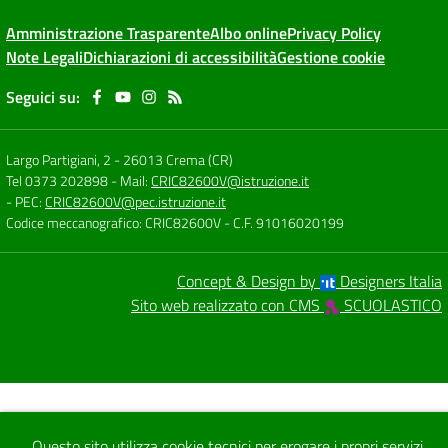
Amministrazione Trasparente
Albo online
Privacy Policy
Note Legali
Dichiarazioni di accessibilità
Gestione cookie
Seguici su:
Largo Partigiani, 2
-
26013 Crema (CR)
Tel 0373 202898
- Mail:
CRIC82600V@istruzione.it
- PEC:
CRIC82600V@pec.istruzione.it
Codice meccanografico: CRIC82600V
- C.F. 91016020199
Concept & Design by
Designers Italia
Sito web realizzato con CMS
SCUOLASTICO
Questo sito utilizza cookie tecnici per erogare i propri servizi.