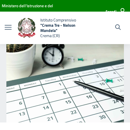
Vai ai contenuti
Vai al menu di navigazione
Vai al footer
Ministero dell'istruzione e del
Accedi
merito
Istituto Comprensivo
"Crema Tre - Nelson
Mandela"
Crema (CR)