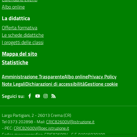
Albo online
La didattica
Offerta formativa
Le schede didattiche
I progetti delle classi
Mappa del sito
Statistiche
Amministrazione Trasparente
Albo online
Privacy Policy
Note Legali
Dichiarazioni di accessibilità
Gestione cookie
Seguici su:
Largo Partigiani, 2
-
26013 Crema (CR)
Tel 0373 202898
- Mail:
CRIC82600V@istruzione.it
- PEC:
CRIC82600V@pec.istruzione.it
Codice meccanografico: CRIC82600V
- C.F. 91016020199