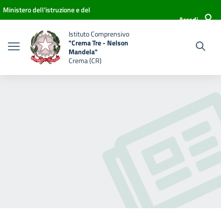
Vai ai contenuti
Vai al menu di navigazione
Vai al footer
Ministero dell'istruzione e del
Accedi
merito
Istituto Comprensivo
"Crema Tre - Nelson
Mandela"
Crema (CR)