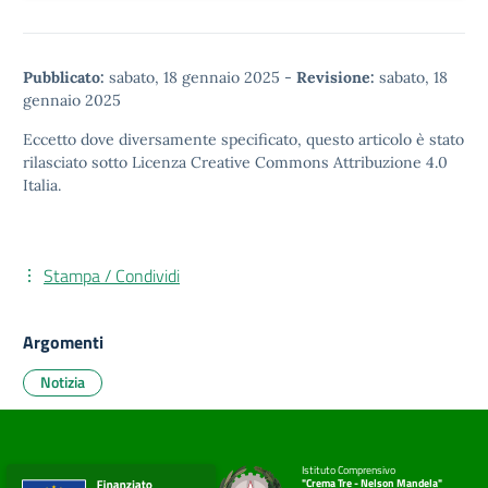
Pubblicato:
sabato, 18 gennaio 2025
-
Revisione:
sabato, 18
gennaio 2025
Eccetto dove diversamente specificato, questo articolo è stato
rilasciato sotto
Licenza Creative Commons Attribuzione 4.0
Italia.
Stampa / Condividi
Argomenti
Notizia
Istituto Comprensivo
"Crema Tre - Nelson Mandela"