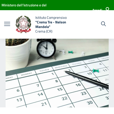
Vai ai contenuti
Vai al menu di navigazione
Vai al footer
Ministero dell'istruzione e del
Accedi
merito
Istituto Comprensivo
"Crema Tre - Nelson
Mandela"
Crema (CR)