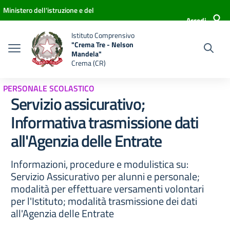
Vai ai contenuti
Vai al menu di navigazione
Vai al footer
Ministero dell'istruzione e del
Accedi
merito
Istituto Comprensivo
"Crema Tre - Nelson
Mandela"
Crema (CR)
PERSONALE SCOLASTICO
Servizio assicurativo;
Informativa trasmissione dati
all'Agenzia delle Entrate
Informazioni, procedure e modulistica su:
Servizio Assicurativo per alunni e personale;
modalità per effettuare versamenti volontari
per l'Istituto; modalità trasmissione dei dati
all'Agenzia delle Entrate