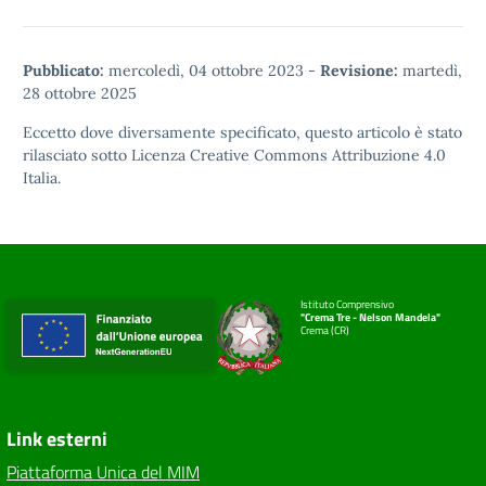
Pubblicato:
mercoledì, 04 ottobre 2023
-
Revisione:
martedì,
28 ottobre 2025
Eccetto dove diversamente specificato, questo articolo è stato
rilasciato sotto
Licenza Creative Commons Attribuzione 4.0
Italia.
Istituto Comprensivo
"Crema Tre - Nelson Mandela"
Crema (CR)
Link esterni
Piattaforma Unica del MIM