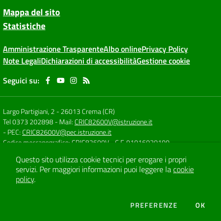
Mappa del sito
Statistiche
Amministrazione Trasparente
Albo online
Privacy Policy
Note Legali
Dichiarazioni di accessibilità
Gestione cookie
Seguici su:
Largo Partigiani, 2
-
26013 Crema (CR)
Tel 0373 202898
- Mail:
CRIC82600V@istruzione.it
- PEC:
CRIC82600V@pec.istruzione.it
Codice meccanografico: CRIC82600V
- C.F. 91016020199
Questo sito utilizza cookie tecnici per erogare i propri
servizi.
Per maggiori informazioni puoi leggere la
cookie
Concept & Design by
Designers Italia
policy
.
Sito web realizzato con CMS
SCUOLASTICO
DEI COOKIE
PREFERENZE
OK