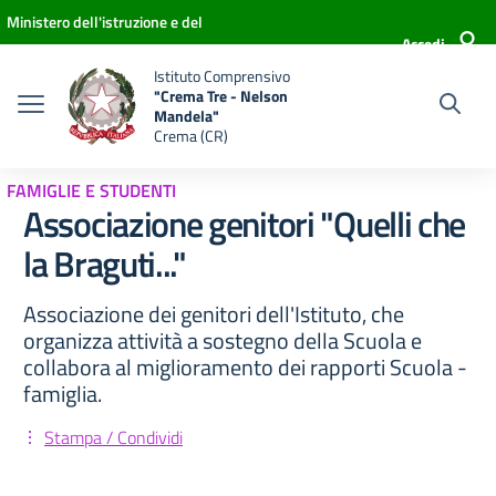
Vai ai contenuti
Vai al menu di navigazione
Vai al footer
Ministero dell'istruzione e del
Accedi
merito
Istituto Comprensivo
"Crema Tre - Nelson
Mandela"
Crema (CR)
FAMIGLIE E STUDENTI
Associazione genitori "Quelli che
la Braguti..."
Associazione dei genitori dell'Istituto, che
organizza attività a sostegno della Scuola e
collabora al miglioramento dei rapporti Scuola -
famiglia.
Stampa / Condividi