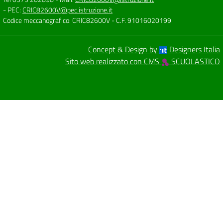
- PEC:
CRIC82600V@pec.istruzione.it
Codice meccanografico: CRIC82600V
- C.F. 91016020199
Concept & Design by
Designers Italia
Sito web realizzato con CMS
SCUOLASTICO