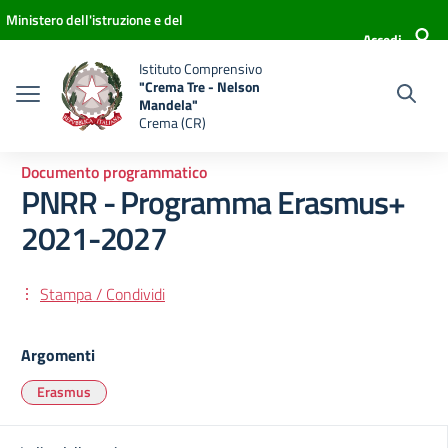
Vai ai contenuti
Vai al menu di navigazione
Vai al footer
Ministero dell'istruzione e del
Accedi
merito
Istituto Comprensivo
"Crema Tre - Nelson
Mandela"
Crema (CR)
Documento programmatico
PNRR - Programma Erasmus+
2021-2027
Stampa / Condividi
Argomenti
Erasmus