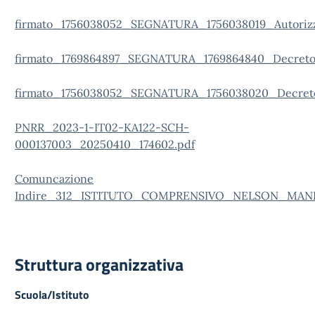
firmato_1756038052_SEGNATURA_1756038019_Autori
firmato_1769864897_SEGNATURA_1769864840_Decreto
firmato_1756038052_SEGNATURA_1756038020_Decret
PNRR_2023-1-IT02-KA122-SCH-
000137003_20250410_174602.pdf
Comuncazione
Indire_312_ISTITUTO_COMPRENSIVO_NELSON_MAND
Struttura organizzativa
Scuola/Istituto