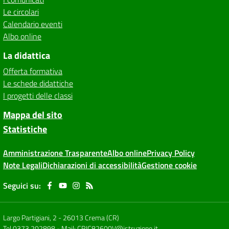
Le circolari
Calendario eventi
Albo online
La didattica
Offerta formativa
Le schede didattiche
I progetti delle classi
Mappa del sito
Statistiche
Amministrazione Trasparente
Albo online
Privacy Policy
Note Legali
Dichiarazioni di accessibilità
Gestione cookie
Seguici su:
Largo Partigiani, 2
-
26013 Crema (CR)
Tel 0373 202898
- Mail:
CRIC82600V@istruzione.it