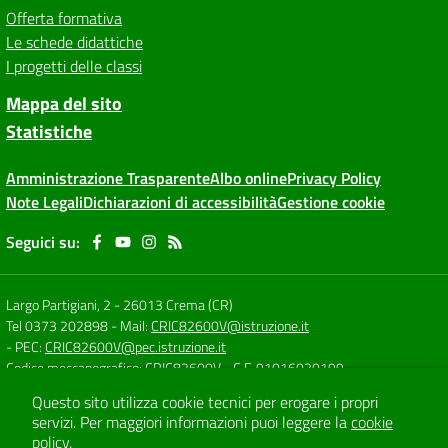
Offerta formativa
Le schede didattiche
I progetti delle classi
Mappa del sito
Statistiche
Amministrazione Trasparente
Albo online
Privacy Policy
Note Legali
Dichiarazioni di accessibilità
Gestione cookie
Seguici su:
Largo Partigiani, 2
-
26013 Crema (CR)
Tel 0373 202898
- Mail:
CRIC82600V@istruzione.it
- PEC:
CRIC82600V@pec.istruzione.it
Codice meccanografico: CRIC82600V
- C.F. 91016020199
Questo sito utilizza cookie tecnici per erogare i propri
servizi.
Per maggiori informazioni puoi leggere la
cookie
Concept & Design by
Designers Italia
policy
.