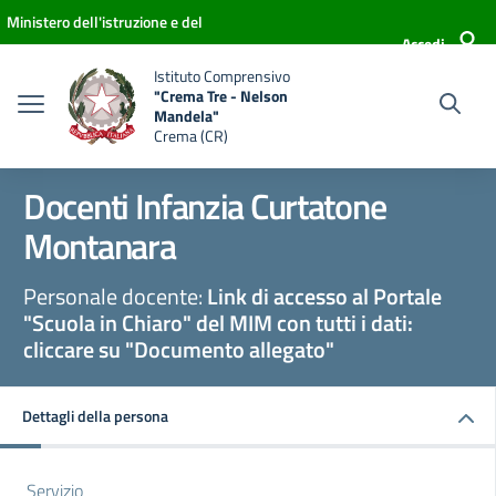
Vai ai contenuti
Vai al menu di navigazione
Vai al footer
Ministero dell'istruzione e del
Accedi
merito
Istituto Comprensivo
"Crema Tre - Nelson
Mandela"
Crema (CR)
Docenti Infanzia Curtatone
Montanara
Personale docente:
Link di accesso al Portale
"Scuola in Chiaro" del MIM con tutti i dati:
cliccare su "Documento allegato"
Dettagli della persona
Servizio