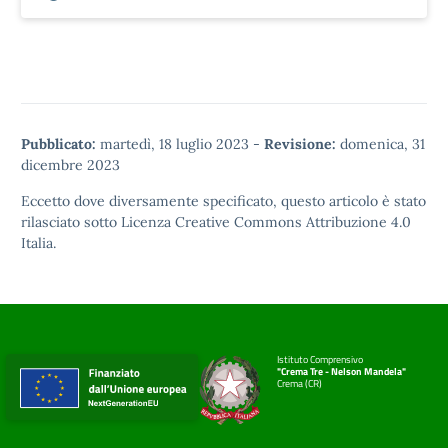
Pubblicato:
martedì, 18 luglio 2023
-
Revisione:
domenica, 31
dicembre 2023
Eccetto dove diversamente specificato, questo articolo è stato
rilasciato sotto
Licenza Creative Commons Attribuzione 4.0
Italia.
Istituto Comprensivo
"Crema Tre - Nelson Mandela"
Crema (CR)