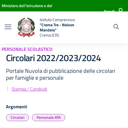
Vai ai contenuti
Vai al menu di navigazione
Vai al footer
Ministero dell'istruzione e del
Accedi
merito
Istituto Comprensivo
"Crema Tre - Nelson
Mandela"
Crema (CR)
PERSONALE SCOLASTICO
Circolari 2022/2023/2024
Portale Nuvola di pubblicazione delle circolari
per famiglie e personale
Stampa / Condividi
Argomenti
Circolari
Personale ATA