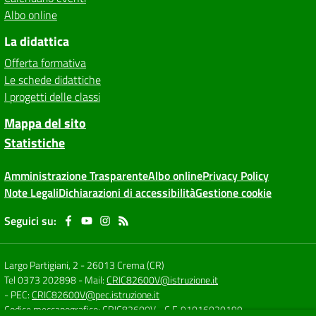
Albo online
La didattica
Offerta formativa
Le schede didattiche
I progetti delle classi
Mappa del sito
Statistiche
Amministrazione Trasparente
Albo online
Privacy Policy
Note Legali
Dichiarazioni di accessibilità
Gestione cookie
Seguici su:
Largo Partigiani, 2
-
26013 Crema (CR)
Tel 0373 202898
- Mail:
CRIC82600V@istruzione.it
- PEC:
CRIC82600V@pec.istruzione.it
Codice meccanografico: CRIC82600V
- C.F. 91016020199