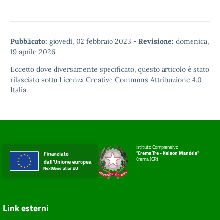
Pubblicato:
giovedì, 02 febbraio 2023
-
Revisione:
domenica,
19 aprile 2026
Eccetto dove diversamente specificato, questo articolo è stato
rilasciato sotto
Licenza Creative Commons Attribuzione 4.0
Italia.
Istituto Comprensivo
"Crema Tre - Nelson Mandela"
Crema (CR)
Link esterni