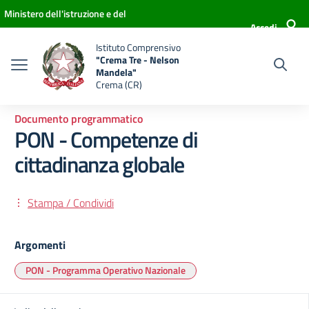
Vai ai contenuti
Vai al menu di navigazione
Vai al footer
Ministero dell'istruzione e del
Accedi
merito
Istituto Comprensivo
"Crema Tre - Nelson
Mandela"
Crema (CR)
Documento programmatico
PON - Competenze di
cittadinanza globale
Stampa / Condividi
Argomenti
PON - Programma Operativo Nazionale