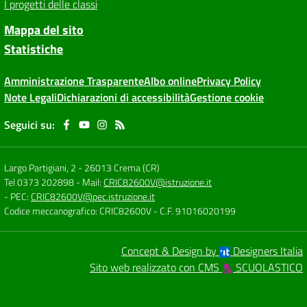
I progetti delle classi
Mappa del sito
Statistiche
Amministrazione Trasparente
Albo online
Privacy Policy
Note Legali
Dichiarazioni di accessibilità
Gestione cookie
Seguici su:
Largo Partigiani, 2
-
26013 Crema (CR)
Tel 0373 202898
- Mail:
CRIC82600V@istruzione.it
- PEC:
CRIC82600V@pec.istruzione.it
Codice meccanografico: CRIC82600V
- C.F. 91016020199
Concept & Design by
Designers Italia
Sito web realizzato con CMS
SCUOLASTICO