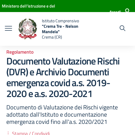
Vai ai contenuti
Vai al menu di navigazione
Vai al footer
Ministero dell'istruzione e del
Accedi
merito
Istituto Comprensivo
"Crema Tre - Nelson
Mandela"
Crema (CR)
Regolamento
Documento Valutazione Rischi
(DVR) e Archivio Documenti
emergenza covid a.s. 2019-
2020 e a.s. 2020-2021
Documento di Valutazione dei Rischi vigente
adottato dall'Istituto e documentazione
emergenza covid fino all'a.s. 2020/2021
Stampa / Condividi