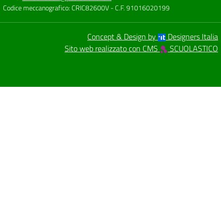
Codice meccanografico: CRIC82600V
- C.F. 91016020199
Concept & Design by
Designers Italia
Sito web realizzato con CMS
SCUOLASTICO