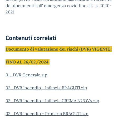
dei documenti sull' emergenza covid fino all'a.s. 2020-
2021
Contenuti correlati
Documento di valutazione dei rischi (DVR) VIGENTE:
FINO AL 26/02/2024:
01_DVR Generale.zip
02_DVR Incendio - Infanzia BRAGUTI.zip
02_DVR Incendio - Infanzia CREMA NUOVA.zip
02_DVR Incendio - Primaria BRAGUTI.zip