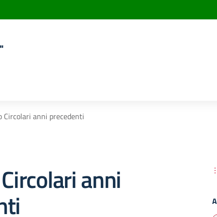
"
o Circolari anni precedenti
Circolari anni
nti
A