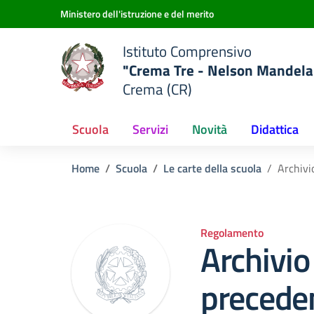
Vai ai contenuti
Vai al menu di navigazione
Vai al footer
Ministero dell'istruzione e del merito
Istituto Comprensivo
"Crema Tre - Nelson Mandela
Crema (CR)
Scuola
Servizi
Novità
Didattica
Home
Scuola
Le carte della scuola
Archivi
Regolamento
Archivio 
precede